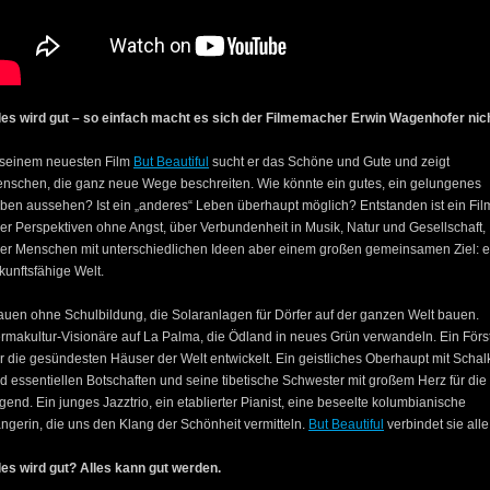
les wird gut – so einfach macht es sich der Filmemacher Erwin Wagenhofer nich
 seinem neuesten Film
But Beautiful
sucht er das Schöne und Gute und zeigt
nschen, die ganz neue Wege beschreiten. Wie könnte ein gutes, ein gelungenes
ben aussehen? Ist ein „anderes“ Leben überhaupt möglich? Entstanden ist ein Fil
er Perspektiven ohne Angst, über Verbundenheit in Musik, Natur und Gesellschaft,
er Menschen mit unterschiedlichen Ideen aber einem großen gemeinsamen Ziel: e
kunftsfähige Welt.
auen ohne Schulbildung, die Solaranlagen für Dörfer auf der ganzen Welt bauen.
rmakultur-Visionäre auf La Palma, die Ödland in neues Grün verwandeln. Ein Först
r die gesündesten Häuser der Welt entwickelt. Ein geistliches Oberhaupt mit Schal
d essentiellen Botschaften und seine tibetische Schwester mit großem Herz für die
gend. Ein junges Jazztrio, ein etablierter Pianist, eine beseelte kolumbianische
ngerin, die uns den Klang der Schönheit vermitteln.
But Beautiful
verbindet sie alle
les wird gut? Alles kann gut werden.