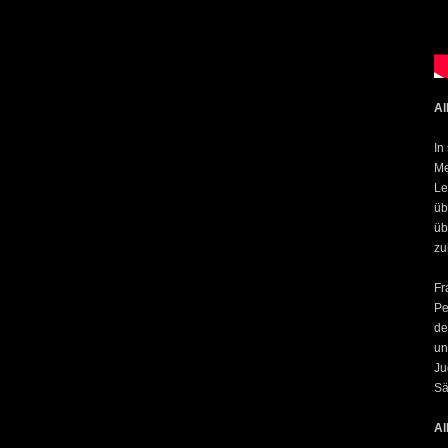
Al
In
Me
Le
üb
üb
zu
Fr
Pe
de
un
Ju
Sä
Al