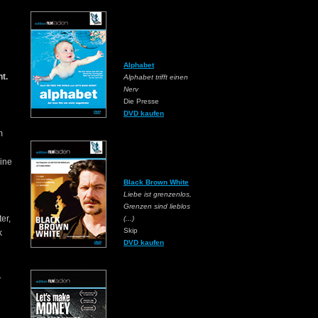
Alphabet
t.
Alphabet trifft einen
Nerv
Die Presse
DVD kaufen
m
ine
Black Brown White
Liebe ist grenzenlos,
Grenzen sind lieblos
er,
(...)
Skip
k
DVD kaufen
.